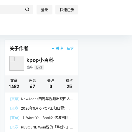
登录
快速注册
关于作者
关注
私信
kpop小百科
高中
Lv3
文章
评论
关注
粉丝
1482
67
0
25
[文章]
NewJeans四周年视频出现四人
阵容，Minji回到官方画面
[文章]
2026年9月K-POP回归日程：
izna、&TEAM
[文章]
《I Want You Back》这波男团挑
战，真的很吃groove
[文章]
RESCENE Woni说的「무섭노」