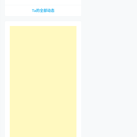
到底哪里惹争议？先把那段视频看完
Ta的全部动态