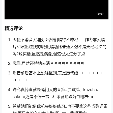
精选评论
即便不消音,也能听出她们唱得不咋地……作为靠卖唱
片和演出赚钱的职业,唱功比普通人强不是天经地义的
吗?说实话,虽然是偶像,但这也太过分了点…
我靠,居然还特地去消音ㅋㅋㅋㅋㅋㅋㅋㅋ
消音前后基本上没啥区别,真是历代级 ㅋㅋㅋㅋㅋㅋㅋ
ㅋㅋㅋㅋ
许允真简直就是嗓门大的音痴..洪恩採、kazuha、
sakura更是不值一提..ㅎ 采源也没好到哪去 ㅠ
希望她们能借此机会好好练习..也不要拿这些当歌词素