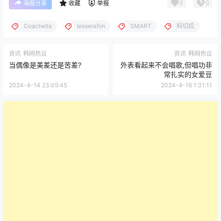
0
0
海报分享
收藏
举报
Coachella
lesserafim
SMART
科切拉
资讯
韩网热议
资讯
韩网热议
当偶像是美差还是苦差?
外表看起来不会唱歌,但唱功非
常扎实的女爱豆
2024-4-14 23:05:45
2024-4-16 1:31:11