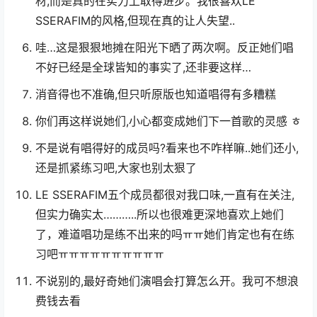
材,而是真的在实力上取得进步。我很喜欢LE
SSERAFIM的风格,但现在真的让人失望..
哇…这是狠狠地摊在阳光下晒了两次啊。反正她们唱
不好已经是全球皆知的事实了,还非要这样…
消音得也不准确,但只听原版也知道唱得有多糟糕
你们再这样说她们,小心都变成她们下一首歌的灵感 ㅎ
不是说有唱得好的成员吗?看来也不咋样嘛..她们还小,
还是抓紧练习吧,大家也别太狠了
LE SSERAFIM五个成员都很对我口味,一直有在关注,
但实力确实太………..所以也很难更深地喜欢上她们
了，难道唱功是练不出来的吗ㅠㅠ她们肯定也有在练
习吧ㅠㅠㅠㅠㅠㅠㅠㅠㅠㅠ
不说别的,最好奇她们演唱会打算怎么开。我可不想浪
费钱去看