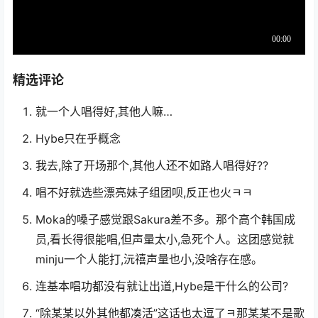
精选评论
就一个人唱得好,其他人嘛…
Hybe只在乎概念
我去,除了开场那个,其他人还不如路人唱得好??
唱不好就选些漂亮妹子组团呗,反正也火ㅋㅋ
Moka的嗓子感觉跟Sakura差不多。那个高个韩国成
员,看长得很能唱,但声量太小,急死个人。这团感觉就
minju一个人能打,沅禧声量也小,没啥存在感。
连基本唱功都没有就让出道,Hybe是干什么的公司?
“除某某以外其他都凑活”这话也太逗了ㅋ那某某不是歌