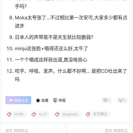
手吗?
Moka太夸张了…不过相比第一次安可,大家多少都有点
进步
日本人的声带是不是天生就比较脆弱?
minju这张脸+唱得还这么好,太牛了
一个个唱成这样就出道,真没啥良心
咬字、呼吸、发声，什么都不好啊… 是把CD吐出来了
吗
0
0
海报分享
收藏
举报
HYBE
ILLIT
Magnetic
安可舞台
资讯
韩网热议
资讯
韩网热议