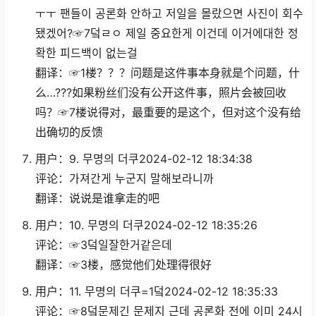
ㅜㅜ 팬들이 공론화 안하고 저일을 몰랐으면 사진이 회수
됐겠어?☞7덬ㄹㅇ 제일 중요한게 이건데 이거에대한 정
확한 피드백이 없는걸
翻译：☞1楼？？？问题是这件事本身就是个问题，什
么…???如果粉丝们没有公开这件事，照片会被回收
吗？☞7楼说得对，最重要的是这个，但对这个没有给
出确切的反馈
用户：9. 무명의 더쿠2024-02-12 18:34:38
评论：가져간게 누군지 말해보라니까
翻译：说说是谁拿走的吧
用户：10. 무명의 더쿠2024-02-12 18:35:26
评论：☞3덬일잘한거같은데
翻译：☞3楼，感觉他们处理得很好
用户：11. 무명의 더쿠=1덬2024-02-12 18:35:33
评论：☞8덬문제긴 문제지 근데 공론화 전에 이미 24시