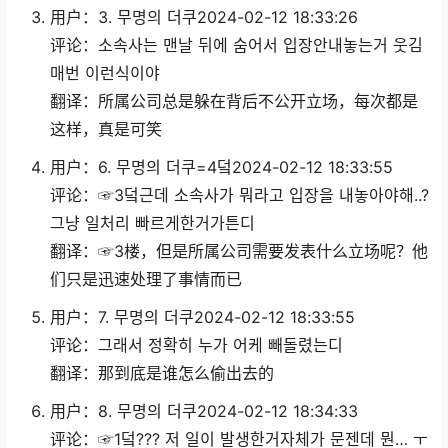
用户：3. 무명의 더쿠2024-02-12 18:33:26
评论：소속사는 맨날 뒤에 숨어서 입장안내놓는거 웃김
매번 이런식이야
翻译：所属公司总是躲在背后不公开立场，每次都是
这样，真是可笑
用户：6. 무명의 더쿠=4덬2024-02-12 18:33:55
评论：☞3덬근데 소속사가 뭐라고 입장을 내놓아야해..?
그냥 일처리 빠르게한거가튼디
翻译：☞3楼，但是所属公司需要发表什么立场呢？他
们只是迅速处理了事情而已
用户：7. 무명의 더쿠2024-02-12 18:33:55
评论：그래서 정확히 누가 어케 빼돌렸는디
翻译：那到底是谁怎么偷出去的
用户：8. 무명의 더쿠2024-02-12 18:34:33
评论：☞1덬??? 저 일이 발생한거자체가 문젠데 뭔… ㅜ