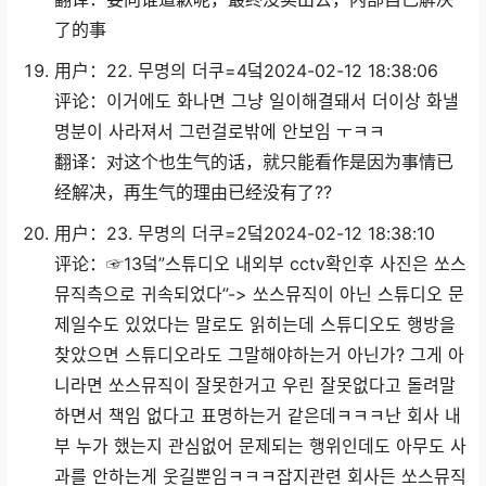
了的事
用户：22. 무명의 더쿠=4덬2024-02-12 18:38:06
评论：이거에도 화나면 그냥 일이해결돼서 더이상 화낼
명분이 사라져서 그런걸로밖에 안보임 ㅜㅋㅋ
翻译：对这个也生气的话，就只能看作是因为事情已
经解决，再生气的理由已经没有了??
用户：23. 무명의 더쿠=2덬2024-02-12 18:38:10
评论：☞13덬”스튜디오 내외부 cctv확인후 사진은 쏘스
뮤직측으로 귀속되었다”-> 쏘스뮤직이 아닌 스튜디오 문
제일수도 있었다는 말로도 읽히는데 스튜디오도 행방을
찾았으면 스튜디오라도 그말해야하는거 아닌가? 그게 아
니라면 쏘스뮤직이 잘못한거고 우린 잘못없다고 돌려말
하면서 책임 없다고 표명하는거 같은데ㅋㅋㅋ난 회사 내
부 누가 했는지 관심없어 문제되는 행위인데도 아무도 사
과를 안하는게 웃길뿐임ㅋㅋㅋ잡지관련 회사든 쏘스뮤직