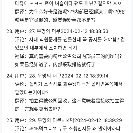
다잖아 ㅋㅋㅋ 팬이 벼슬이다 팬도 아닌거같지만 ㅉㅉ
翻译：为什么好奇是谁呢???内部已经解决了啊??仿佛
粉丝是官员似的，感觉连粉丝都不是??
用户：27. 무명의 더쿠2024-02-12 18:38:53
评论：사내 직원문제를 팬들한테 꼭 공지를 해야함? 걷
었으면 내부에서 조치하면 되지
翻译：真的需要向粉丝公告公司内部员工的问题吗？
如果已经知道了，内部采取措施就行了
用户：28. 무명의 더쿠2024-02-12 18:39:14
评论：폴라가 소속사로 회수됐다는건 폴라받은쪽에서
팔았다는거아냐?
翻译：拍立得被公司回收，这不意味着是接收拍立得
的一方想要卖出去吗？
用户：29. 무명의 더쿠=14덬2024-02-12 18:39:29
评论：☞15덬ㄱㄴㄲ 누구 소행인지를 왜 밝혀야하냐