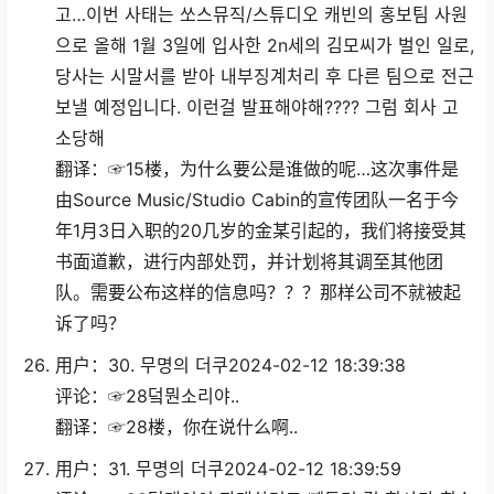
고…이번 사태는 쏘스뮤직/스튜디오 캐빈의 홍보팀 사원
으로 올해 1월 3일에 입사한 2n세의 김모씨가 벌인 일로,
당사는 시말서를 받아 내부징계처리 후 다른 팀으로 전근
보낼 예정입니다. 이런걸 발표해야해???? 그럼 회사 고
소당해
翻译：☞15楼，为什么要公是谁做的呢…这次事件是
由Source Music/Studio Cabin的宣传团队一名于今
年1月3日入职的20几岁的金某引起的，我们将接受其
书面道歉，进行内部处罚，并计划将其调至其他团
队。需要公布这样的信息吗？？？那样公司不就被起
诉了吗？
用户：30. 무명의 더쿠2024-02-12 18:39:38
评论：☞28덬뭔소리야..
翻译：☞28楼，你在说什么啊..
用户：31. 무명의 더쿠2024-02-12 18:39:59