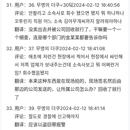
用户：36. 무명의 더쿠=30덬2024-02-12 18:40:56
评论：안팔리고 소속사로 회수 됐으면 됐지 뭐 하나하나
꼬투린지 직원 어느 소속 김아무개씨까지 알려줘야하나
翻译：没卖出去并被公司回收就行了，干嘛要一个一
个细查，连是哪个部门的金某某都要告诉你吗
用户：37. 무명의 더쿠2024-02-12 18:41:08
评论：애초에 저런건 현장에서 찍어서 현장에서 싸인해
서 저쪽 업체가 보내주는건데 소속사보고 뭐 어쩌란거
임? 회수했음됐지
翻译：本来这种东西是在现场拍的，现场签名然后由
那边的公司发送的，让所属公司怎么办？回收了就行
了
用户：39. 무명의 더쿠2024-02-12 18:41:14
评论：절도로 경찰에 신고해야지
翻译：应该以盗窃罪报警