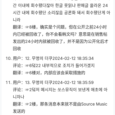
간 이내에 회수됐다잖아 한글 못읽냐 판매글 올라온 24
시간 내에 회수됐단 소리잖음 공론화 돼서 회수됐단게 아
니라
翻译：☞8楼，确实是个问题，但在公开之前24小时
内已经被回收了，你不会看韩文吗？意思是在销售帖
发出的24小时内就被回收了，并不是因为公开化后才
回收
用户：12. 무명의 더쿠2024-02-12 18:35:34
评论：☞6덬22 내부적으로 조치가 들어가겠지
翻译：☞6楼对，内部应该会采取措施的
用户：13. 무명의 더쿠2024-02-12 18:35:59
评论：☞2덬저 메시지는 쏘스뮤직이 보낸게 애초에 아
니자나
翻译：☞2楼，那条消息本来就不是由Source Music
发送的