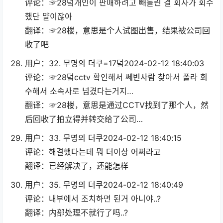
评论：☞28덬개인이 판매하려고 빼돌린 결 회사가 회수
했단 먈이잖아
翻译：☞28楼，意思是个人试图出售，结果被公司回
收了吧
用户：32. 무명의 더쿠=17덬2024-02-12 18:40:03
评论：☞28덬cctv 확인해서 쎄빈사람 찾아서 폴라 회
수해서 소속사로 넘겼다는거지…
翻译：☞28楼，意思是通过CCTV找到了那个人，然
后回收了拍立得并转交给了公司…
用户：33. 무명의 더쿠2024-02-12 18:40:15
评论：해결했다는데 뭐 더이상 어쩌라고
翻译：已经解决了，还能怎样
用户：35. 무명의 더쿠2024-02-12 18:40:49
评论：내부에서 조치하면 된거 아니야..?
翻译：内部处理不就行了吗..?