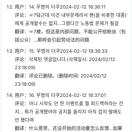
用户：14. 무명의 더쿠2024-02-12 18:36:11
评论：☞7덬근데 이건 내부문제라서 팬(을 비롯한 대중)
에게 공개할수는 없지…그랬다간 노동법 문제가 될걸
翻译：☞7楼，但这是内部问题，不能公开给粉丝（包
括公众）…那样会引起劳动法的问题
用户：15. 무명의 더쿠2024-02-12 18:36:33
评论：삭제된 댓글입니다.(삭제일시: 2024/02/12
23:18:09)
翻译：评论已删除。(删除时间: 2024/02/12
23:18:09)
用户：16. 무명의 더쿠2024-02-12 18:37:01
评论：아니 시작도 안 한 이벤트를 뭘 피드백하라는 건
지… 뭐가 공개됐어야 공지를 올리지 아직 잡지 발매도
안 됐다며
翻译：什么意思，还没开始的活动要怎么反馈…如果