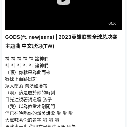
GODS(ft. newjeans) | 2023英雄联盟全球总决赛
主题曲 中文歌词(TW)
神 神 神 神 神 諸神們
神 神 神 神 神 諸神們
（嘿）你就是為此而來
賽球上血跡斑斑
眾人墜落 洶湧如瀑布
（啊）這是屬於你的時刻
目光注視著講道壇 孩子
（我）以為教堂才剛開門
但已在吟唱你的讚美詩歌 啦 啦 啦
大聲喊著你的名字 啦 啦 啦
再踏出一步 你現在已永生不朽 因為