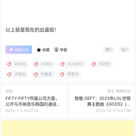
以上就是现在的出道组！
0
0
海报分享
收藏
举报
IROHA
MOKA
RU NEXT
孙旨优
方智玟
朴敏珠
李荣书
动态
资讯
韩网热议
FIFTY FIFTY所属公司方面，
致敬 DEFT：2023年LOL世锦
公开与华纳音乐韩国的通话录
赛主题曲《GODS》(ft.
音文件…"提出200亿的收购建
NewJeans)
2023-7-3 15:07:20
2023-10-5 15:07:58
议"