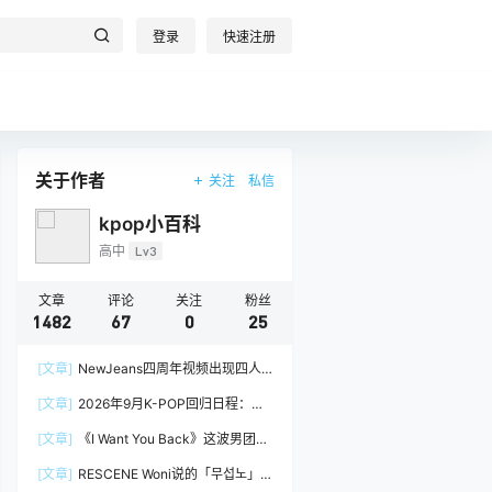
登录
快速注册
关于作者
关注
私信
kpop小百科
高中
Lv3
文章
评论
关注
粉丝
1482
67
0
25
[文章]
NewJeans四周年视频出现四人
阵容，Minji回到官方画面
[文章]
2026年9月K-POP回归日程：
izna、&TEAM
[文章]
《I Want You Back》这波男团挑
战，真的很吃groove
[文章]
RESCENE Woni说的「무섭노」