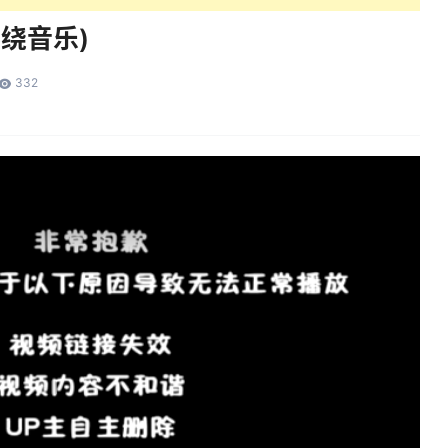
(环绕音乐)
332