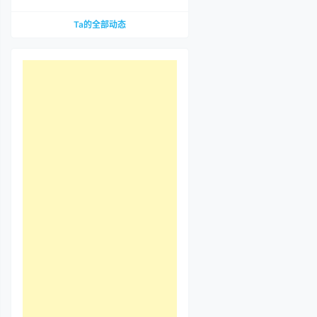
到底哪里惹争议？先把那段视频看完
Ta的全部动态