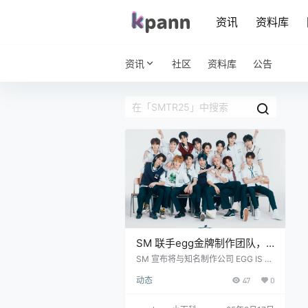
资讯
资料库
资讯
社区
资料库
公告
SM 联手egg金牌制作团队，
为练习生 SMTR25 打造首档
SM 宣布将与知名制作公司 EGG IS C
OMING（罗PD团队核心成员所在公
真人秀《请回答 High
动态
47
0
司）联手，为其公开练习生团队 SMT
School》
R25 打造首档团体真人秀 《请回答 Hi
gh School》。 这档“穿越”题材的成长