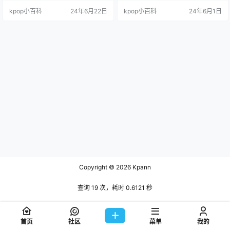
到非法入室的地步吧？ ☞2 去年有
ㅋ有时会失望，有时很开心，ㅋㅋ资
kpop小百科
24年6月22日
kpop小百科
24年6月1日
个私生饭闯入成员家里，SM还发了
深私生饭这个词也太搞笑了 从5-6阶
公告。 由来已久，而且一直没有得
段开始就无法理解了 ㅜㅜ。 从第1点
到改善ㅋㅋ机场接送机现象最严重。
开始就理解不了,如果失望了，不应
现在所有的男团都很严重。 从很久
该想着以后只去演唱会吗??? 感觉像
以前就…我从H.O.T时期就追SM了…
妄想症 最后是闯进家里了吗…?
嗯… 不知道现在SM是不是最严重，
但…
Copyright © 2026
Kpann
查询 19 次，耗时 0.6121 秒
首页
社区
菜单
我的