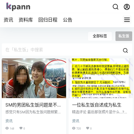
资讯
资料库
回归日程
公告
全部标签
私生饭
SM的男团私生饭问题是不是
一位私生饭自述成为私生
特别严重？
感觉只有SM因为私生饭问题频繁成
精选评论 最后那张照片是什么…?太
为话题啊 精选评论 嗯嗯 从东方神起
渗人了ㅠㅠ 太吓人了没看完,应该以
资讯
资讯
时期就开始了 ☞1 比那时候不是好
跟踪罪抓起来 那个21如果在旁边听
多了吗？听说那时候私生饭还会撬
到真的会很吓人 东方神起私生饭就
148
0
720
0
门进屋呢。现在应该没有私生饭做
是传奇… 我应该是0~1阶段吧ㅋㅋㅋ