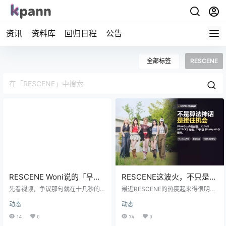
资讯
资料库
回归日程
公告
全部标签
RESCENE
RESCENE Woni说的「무섭
RESCENE这波火，不只是算
노」到底哪里惹争议？先把
法捞到，而是她们真的接住
先看视频，争议那句就在十几秒的
最近RESCENE的热度起来得很明
那段视频看完
位置。 https://www.youtube.com/
了机会
显。 先是Woni的个人YouTube内容
动态
动态
shorts/y2TOOxHF35E 大约第9
出圈，Minami的gyaru造型、Woni
秒，一行人走进Minami妹妹的卧
的地方感、Zena的方言梗，还有成
14
0
74
0
室。房间光线偏暗，镜头刚转向衣
员之间那种不太像营业模板的互