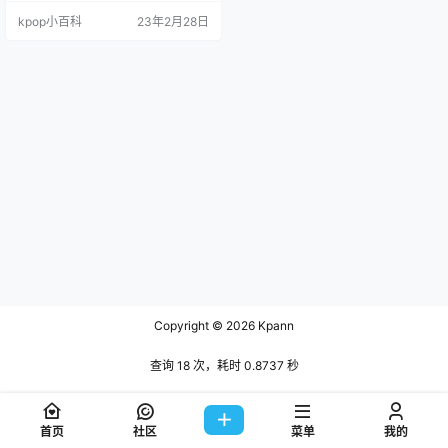
制作的视频，虽然目标人群是10
kpop小百科
23年2月28日
后，但是... ㅋㅋㅋㅋㅋㅋ 应该说帅
的，但是真搞笑 ㅋㅋㅋㅋ 看完整版
的话还可以啊 虽然是化妆品广告，
但是很特别的风格 悦诗风吟不走自
然主义概念了吗？ 感觉珉奎要被SE
VENTEEN的成员们取笑了ㅋㅋ…
Copyright © 2026
Kpann
查询 18 次，耗时 0.8737 秒
首页
社区
菜单
我的