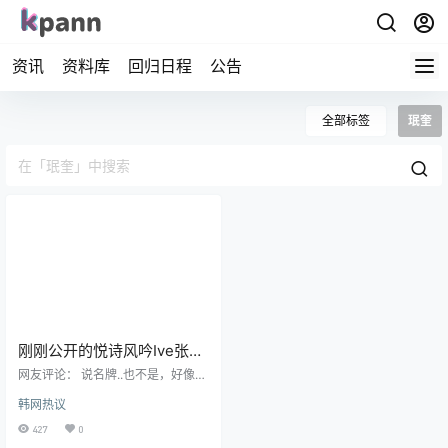
资讯
资料库
回归日程
公告
全部标签
珉奎
刚刚公开的悦诗风吟Ive张元
英&Seventeen珉奎广告
网友评论： 说名牌..也不是，好像是
在模仿国外风格？但是是动作有点
韩网热议
尴尬，反而适得其反。 视频越到后
面越奇怪...是不是视频剪到后面没力
427
0
气了？ 感觉是老年人分析MZ世代后