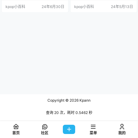
但在4月至6月间稳步保持在第3至第
ate》稳拿的节奏 我去,这也太厉害
kpop小百科
24年6月30日
kpop小百科
24年5月13日
10名之间（累计成绩很好），因此
了,新人男团居然能有年榜话题?这是
开始具备争夺年度第1名的可能性。
破天荒头一回啊! 钱就是一切 好想看
精选评论 拜托，让《FATE》拿下第
男团拿下年榜第一 年榜冠军这么好
1名吧。 收录曲都能达到这种程度，
拿?笑死 这《fate》,上班路上必听,
真的很厉害。 虽然是收录曲，但真
以后下班也得再听一遍哈哈哈哈…
是神曲，希望新曲能助力冲到第1…
Copyright © 2026
Kpann
查询 20 次，耗时 0.5462 秒
首页
社区
菜单
我的