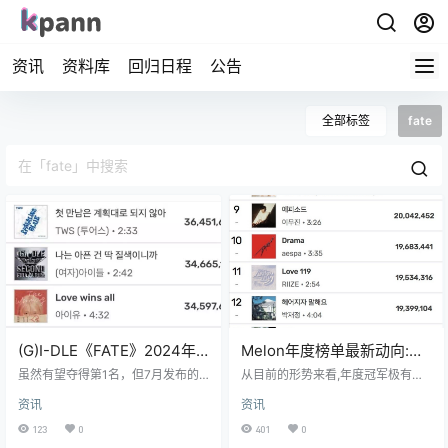
资讯
资料库
回归日程
公告
全部标签
fate
(G)I-DLE《FATE》2024年
Melon年度榜单最新动向:
Melon年度预测排名升至第2
《plot twist》升至第2,
虽然有望夺得第1名，但7月发布的
从目前的形势来看,年度冠军极有可
新曲能否为《FATE》带来buff也很
《Magnetic》进前20
能在《plot twist》和《fate》之间
资讯
资讯
关键。 *之前不是说年度第1名完全
产生。 《Magnetic》有望稳进年度
没可能吗？ 由于这是一首逆袭曲，
TOP5。 精选评论 能踩掉IU吧?哈 哪
123
0
401
0
起初夺得年度第1名的可能性较低，
是什么年榜冠军之争啊,根本就是《f