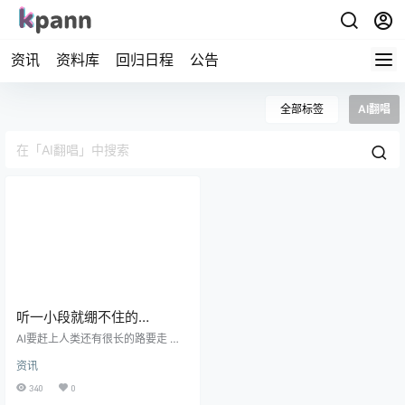
资讯
资料库
回归日程
公告
全部标签
AI翻唱
听一小段就绷不住的
SEVENTEEN – Magnetic AI
AI要赶上人类还有很长的路要走 精
翻唱
选评论 最近老听有模有样的AI翻唱
资讯
ㅋㅋ这种初始状态的粗糙翻唱好久没
见了,堪比初音未来时代。果然13个
340
0
人的声音还是太难还原了… 我去,一