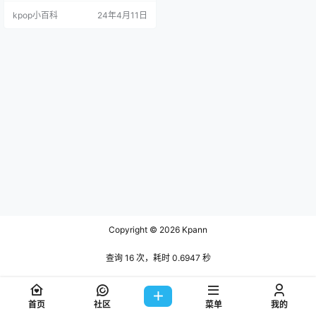
放就崩了,圆佑那嗓音ㅋㅋㅋㅋㅋㅋㅋ
kpop小百科
24年4月11日
ㅋㅋㅋ 制作人是不是SEVENTEEN黑
ㅋㅋㅋㅋㅋㅋㅋㅋ分part分得也太离
谱了ㅋㅋㅋㅋㅋㅋㅋㅋㅋ 一开始圆佑
刚唱就笑崩了ㅋㅋㅋㅋㅋㅋㅋㅋㅋㅋ
ㅋㅋㅋㅋㅋㅋㅋㅋㅋㅋㅋㅋㅋㅋ Jeon
g Han还有点感…
Copyright © 2026
Kpann
查询 16 次，耗时 0.6947 秒
首页
社区
菜单
我的