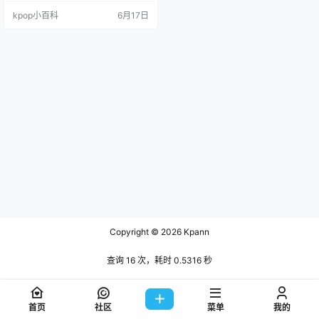
2（四） ASCENDER 🎵 专辑：出道
kpop小百科
6月17日
发行，标题待公布 ⏰ 时间：中午12
点 📌 备注：专辑名、主打曲与曲目
待公布。 🔗 官方：ASCEND…
Copyright © 2026
Kpann
查询 16 次，耗时 0.5316 秒
首页
社区
菜单
我的