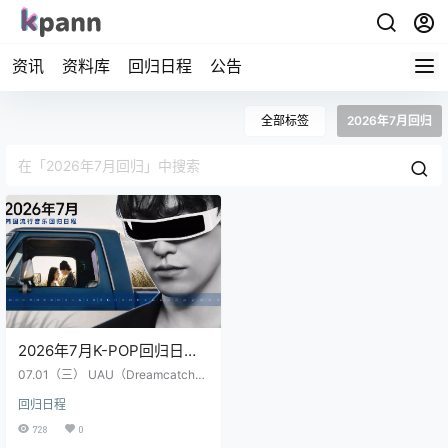
资讯
资料库
回归日程
公告
全部标签
2026年7月回归
2026年7月K-POP回归日程
速览
07.01（三） UAU（Dreamcatche
r） 🎵 专辑：2nd Mini Album – Pla
回归日程
ylist #Your Youth ⏰ 时间：下午6点
📌 备注：主打与曲目待公布。 🔗 官
728
0
方：Dreamcatcher Official X 07.0