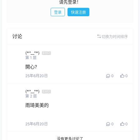
请先登录！
登录
快速注册
发布
讨论
切换为时间排序
(*^__^*)
Lv0
第
1
层
開心?
25年6月20日
0
0
(*^__^*)
Lv0
第
2
层
雨琦美美的
25年6月20日
0
0
没有更多讨论了