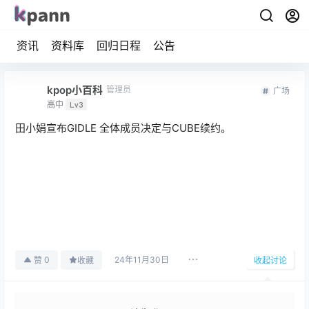
资讯
资料库
回归日程
公告
kpop小百科
管理员
广场
高中
Lv3
田小娟宣布GIDLE 全体成员决定与CUBE续约。
24年11月30日
0
赞
收藏
收起讨论